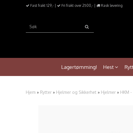
Fast frakt 129,- |
Fri frakt over 2500,- |
Rask levering
Lagertømming!
Hest
Ryt
Hjem
»
Rytter
»
Hjelmer og Sikkerhet
»
Hjelmer
»
HKM - 