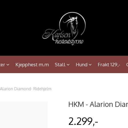
ter
Kjepphest m.m
Stall
Hund
Frakt 129,-
Alarion Diamond- Ridehjelm
HKM - Alarion Di
2.299,-