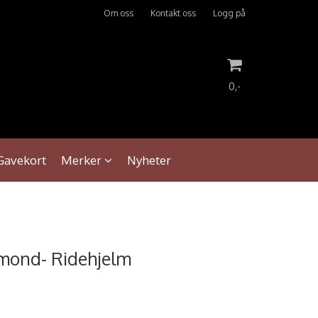
Om oss
Kontakt oss
Logg på
0,-
Nullstill
Gavekort
Merker
Nyheter
Trykk ENTER for å søke
amond- Ridehjelm