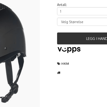
Antall:
LEGG I HAN
HKM