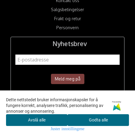
Kontakt oss
Salgsbetingelser
Frakt og retur
Personvern
Nyhetsbrev
Meld meg på
Dette nettstedet bruker informasjonskapsler for å
Powered by
fungere korrekt, analysere trafikk, personalisering av
annonser og annonsering.
Avslå alle
Godta alle
Juster innstillingene
© 2026 A.K Hesteutstyr AS - Powered by
Mystore.no