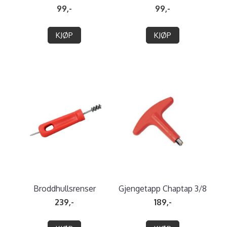
99,-
99,-
KJØP
KJØP
Broddhullsrenser
Gjengetapp Chaptap 3/8
239,-
189,-