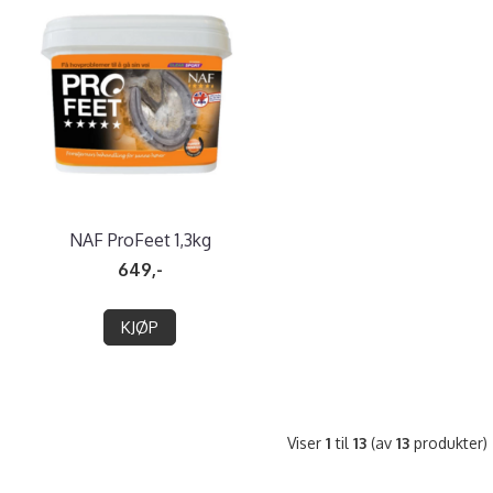
NAF ProFeet 1,3kg
649,-
KJØP
Viser
1
til
13
(av
13
produkter)