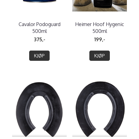
Cavalor Podoguard
Heimer Hoof Hygenic
500ml
500ml
375,-
199,-
KJØP
KJØP