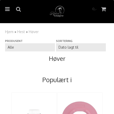
0,-
Hjem
»
Hest
»
Høver
PRODUSENT
SORTERING
Nullstill
Trykk ENTER for å søke
Høver
Populært i