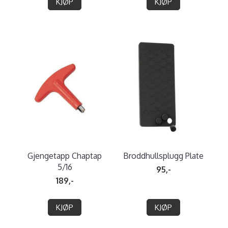
KJØP
KJØP
Gjengetapp Chaptap
Broddhullsplugg Plate
5/16
95,-
189,-
KJØP
KJØP