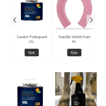
Bak
Cavalor Podoguard
Snøsåle Unifelt Fram
N
500ml
375,-
99,-
Kjøp
Kjøp