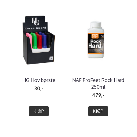
HG Hov børste
NAF ProFeet Rock Hard
250ml
30,-
479,-
KJØP
KJØP