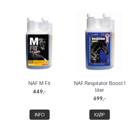
NAF M Fit
NAF Respirator Boost 1
liter
449,-
699,-
INFO
KJØP