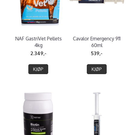
NAF GastriVet Pellets
Cavalor Emergency 911
4kg
60ml
2.349,-
539,-
KJØP
KJØP