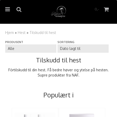
0,-
Hjem
»
Hest
»
Tilskudd til hest
PRODUSENT
SORTERING
Nullstill
Trykk ENTER for å søke
Tilskudd til hest
Förtilskudd til din hest. Få bedre høver og ytelse på hesten.
Supre produkter fra NAF.
Populært i