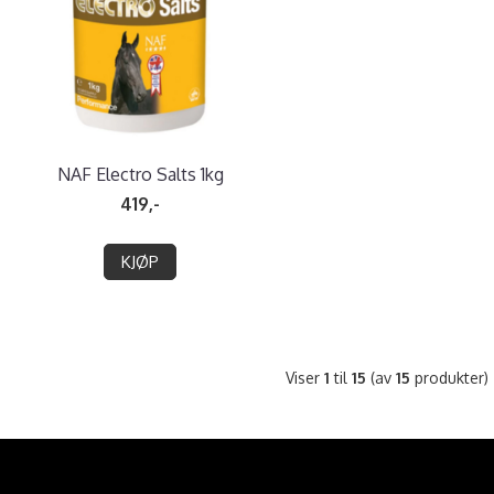
NAF Electro Salts 1kg
419,-
KJØP
Viser
1
til
15
(av
15
produkter)