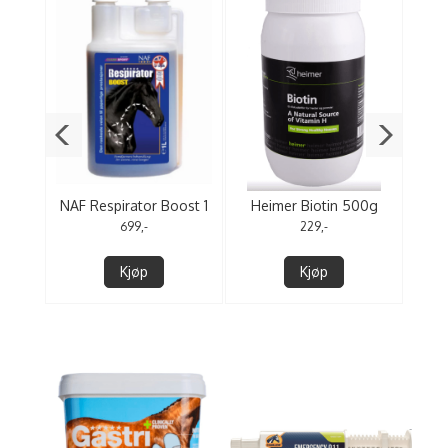
NAF Respirator Boost 1
Heimer Biotin 500g
NAF
liter
699,-
229,-
Kjøp
Kjøp