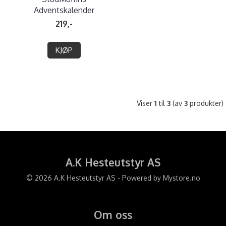
Adventskalender
219,-
KJØP
Viser
1
til
3
(av
3
produkter)
A.K Hesteutstyr AS
© 2026 A.K Hesteutstyr AS - Powered by
Mystore.no
Om oss