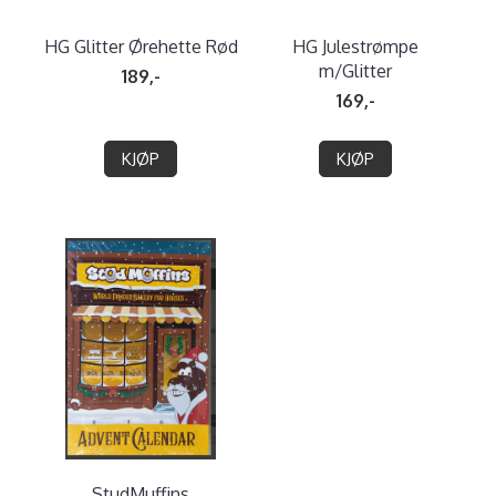
HG Glitter Ørehette Rød
HG Julestrømpe
m/Glitter
189,-
169,-
KJØP
KJØP
StudMuffins