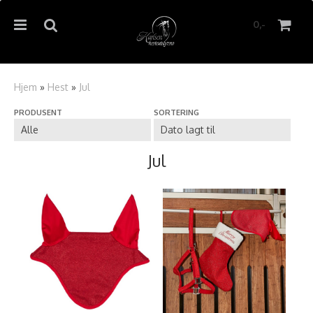
0,-
Hjem
»
Hest
»
Jul
PRODUSENT
SORTERING
Nullstill
Trykk ENTER for å søke
Jul