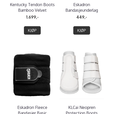
Kentucky Tendon Boots
Eskadron
Bamboo Velvet
Bandasjeunderlag
1.699,-
449,-
KJØP
KJØP
Eskadron Fleece
KLCai Neopren
Bandasjer Basic
Protection Boots