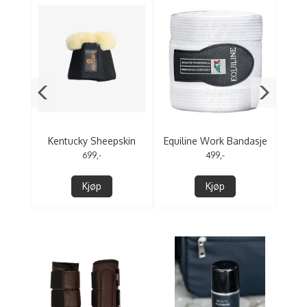
ry
Kentucky Sheepskin
Equiline Work Bandasje
Gro
Overreach Boots
Elastikk+fleece 2-pk
699,-
499,-
Kjøp
Kjøp