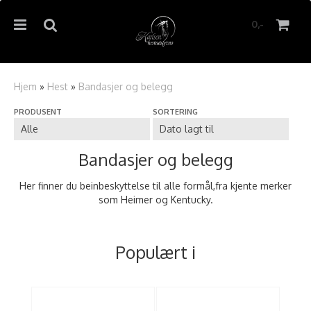
0,-
Hjem
»
Hest
»
Bandasjer og belegg
PRODUSENT
SORTERING
Nullstill
Trykk ENTER for å søke
Bandasjer og belegg
Her finner du beinbeskyttelse til alle formål,fra kjente merker
som Heimer og Kentucky.
Populært i