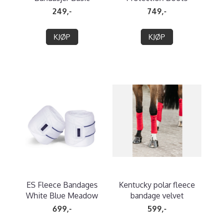
249,-
749,-
KJØP
KJØP
ES Fleece Bandages
Kentucky polar fleece
White Blue Meadow
bandage velvet
699,-
599,-