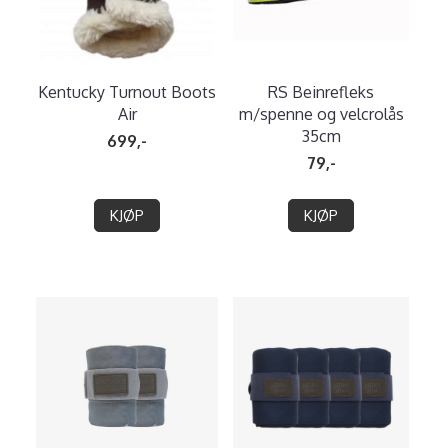
Kentucky Turnout Boots
RS Beinrefleks
Air
m/spenne og velcrolås
35cm
699,-
79,-
KJØP
KJØP