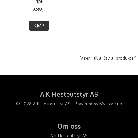
4pk
689,-
KJØP
Viser
1
til
31
(av
31
produkter)
A.K Hesteutstyr AS
© 2026 A.K Hesteutstyr AS - Powered by
Mystore.no
Om oss
A.K Hesteutstyr AS