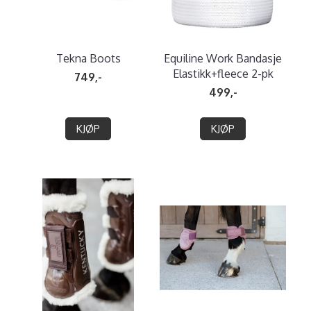
Tekna Boots
Equiline Work Bandasje
Elastikk+fleece 2-pk
749,-
499,-
KJØP
KJØP