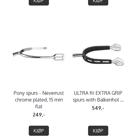
KJØP
KJØP
Pony spurs - Neverrust
ULTRA fit EXTRA GRIP
chrome plated, 15 mm
spurs with Balkenhol ...
flat
549,-
249,-
KJØP
KJØP