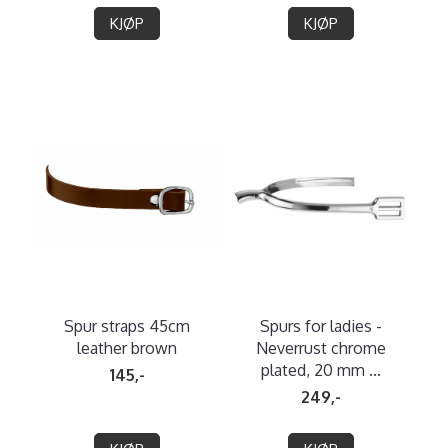
KJØP
KJØP
Spur straps 45cm
Spurs for ladies -
leather brown
Neverrust chrome
plated, 20 mm ...
145,-
249,-