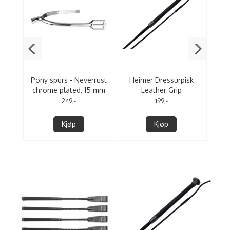
Delta
Pony spurs - Neverrust
Heimer Dressurpisk
S
chrome plated, 15 mm
Leather Grip
flat
249,-
199,-
Kjøp
Kjøp