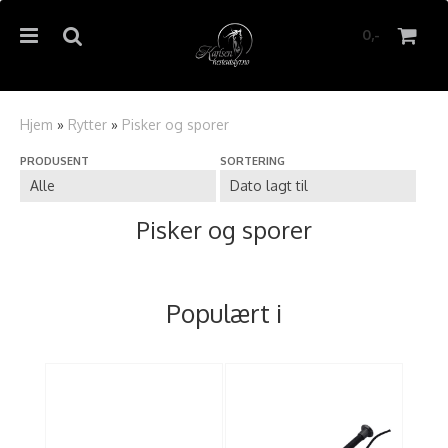
0,-
Hjem
»
Rytter
»
Pisker og sporer
PRODUSENT
SORTERING
Nullstill
Trykk ENTER for å søke
Pisker og sporer
Populært i