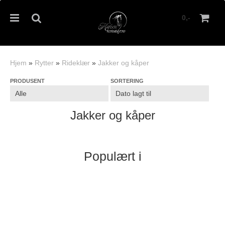
0,-
Hjem
»
Rytter
»
Rideklær
»
Jakker og kåper
PRODUSENT
SORTERING
Nullstill
Trykk ENTER for å søke
Jakker og kåper
Populært i