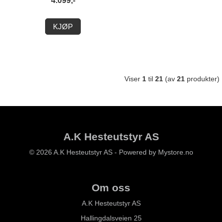
4.099,-
KJØP
Viser
1
til
21
(av
21
produkter)
A.K Hesteutstyr AS
© 2026 A.K Hesteutstyr AS - Powered by
Mystore.no
Om oss
A.K Hesteutstyr AS
Hallingdalsveien 25