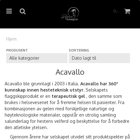
0,-
Hjem
PRODUSENT
SORTERING
Nullstill
Trykk ENTER for å søke
Acavallo
Acavallo ble grunnlagt i 2003 i Italia.
Acavallo har 360°
kunnskap innen hesteteknisk utstyr.
Selskapets
flaggskipprodukt er en
terapeutisk gel
, den samme som
brukes i helsevesenet for å fremme helsen til pasienter. Fra
kombinasjonen av gelen med forskjellige naturlige og
høyteknologiske materialer, oppstår en utrolig samling
salunderlag for hestens velferd og beskyttelse for å forbedre
den atletiske ytelsen.
Gjennom årene har selskapet utvidet sitt produktspekter på