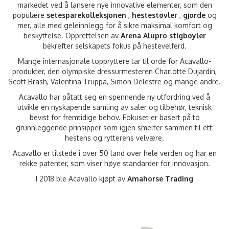
markedet ved å lansere nye innovative elementer, som den
populære
setesparekolleksjonen
,
hestestøvler
,
gjorde
og
mer, alle med geleinnlegg for å sikre maksimal komfort og
beskyttelse. Opprettelsen av
Arena Alupro stigbøyler
bekrefter selskapets fokus på hestevelferd.
Mange internasjonale toppryttere tar til orde for Acavallo-
produkter, den olympiske dressurmesteren Charlotte Dujardin,
Scott Brash, Valentina Truppa, Simon Delestre og mange andre.
Acavallo har påtatt seg en spennende ny utfordring ved å
utvikle en nyskapende samling av saler og tilbehør, teknisk
bevist for fremtidige behov. Fokuset er basert på to
grunnleggende prinsipper som igjen smelter sammen til ett:
hestens og rytterens velvære.
Acavallo er tilstede i over 50 land over hele verden og har en
rekke patenter, som viser høye standarder for innovasjon.
I 2018 ble Acavallo kjøpt av
Amahorse Trading