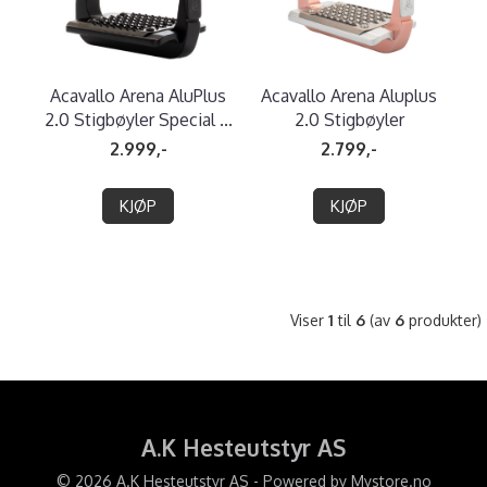
Acavallo Arena AluPlus
Acavallo Arena Aluplus
2.0 Stigbøyler Special ...
2.0 Stigbøyler
2.999,-
2.799,-
KJØP
KJØP
Viser
1
til
6
(av
6
produkter)
A.K Hesteutstyr AS
© 2026 A.K Hesteutstyr AS - Powered by
Mystore.no