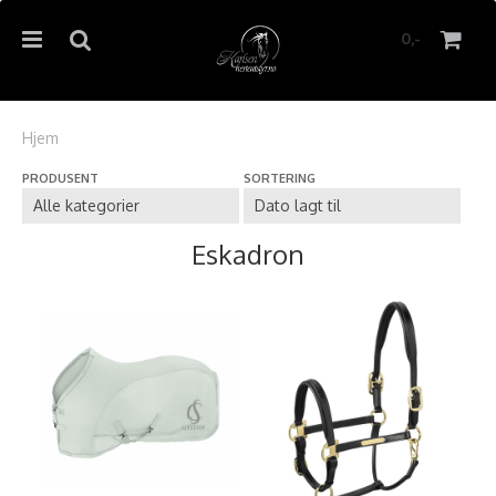
0,-
Hjem
PRODUSENT
SORTERING
Nullstill
Trykk ENTER for å søke
Eskadron