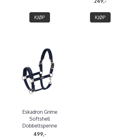
249,-
KJØP
KJØP
Eskadron Grime
Softshell
Dobbeltspenne
499,-