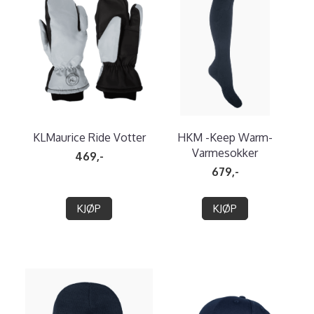
KLMaurice Ride Votter
HKM -Keep Warm-
Varmesokker
469,-
679,-
KJØP
KJØP