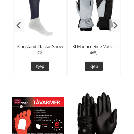
ip
Kingsland Classic Show
KLMaurice Ride Votter
r
Socks 3,pk
179,-
469,-
Kjøp
Kjøp