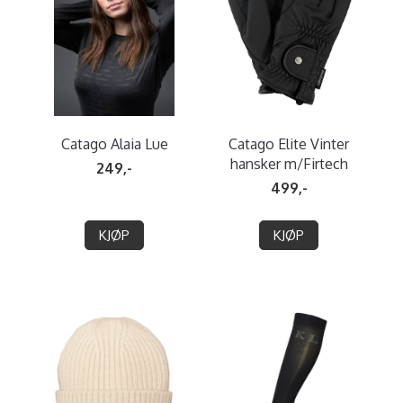
Catago Alaia Lue
Catago Elite Vinter
hansker m/Firtech
249,-
499,-
KJØP
KJØP