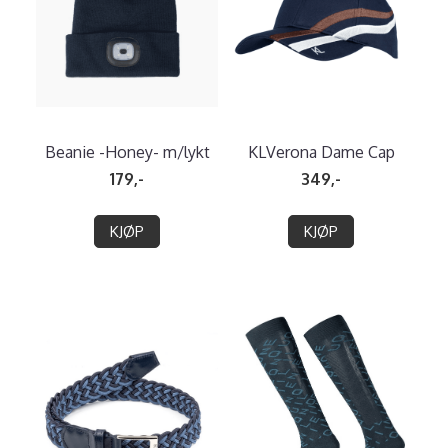
Beanie -Honey- m/lykt
KLVerona Dame Cap
179,-
349,-
KJØP
KJØP