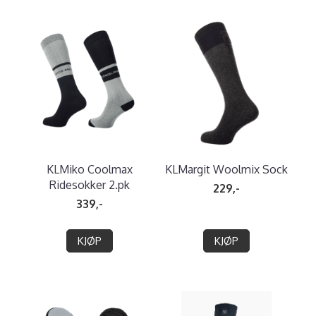
KLMiko Coolmax
KLMargit Woolmix Sock
Ridesokker 2.pk
229,-
339,-
KJØP
KJØP