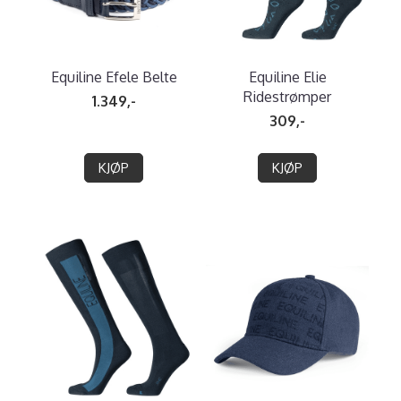
Equiline Efele Belte
Equiline Elie
Ridestrømper
1.349,-
309,-
KJØP
KJØP