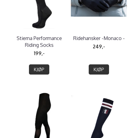
Stierna Performance
Ridehansker -Monaco -
Riding Socks
249,-
199,-
KJØP
KJØP