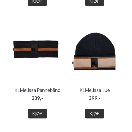
KJØP
KJØP
KLMelissa Pannebånd
KLMelissa Lue
339,-
399,-
KJØP
KJØP