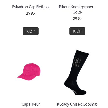
Eskadron Cap Reflexx
Pikeur Knestrømper -
Gold-
299,-
299,-
KJØP
KJØP
Cap Pikeur
KLcady Unisex Coolmax