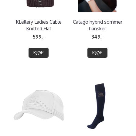
KLellery Ladies Cable
Catago hybrid sommer
Knitted Hat
hansker
599,-
349,-
KJØP
KJØP