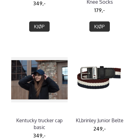
Knee Socks
349,-
179,-
KJØP
KJØP
Kentucky trucker cap
KLbrinley Junior Belte
basic
249,-
349,-