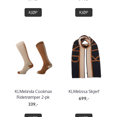
KJØP
KJØP
KLMelinda Coolmax
KLMelissa Skjerf
Ridetrømper 2-pk
699,-
339,-