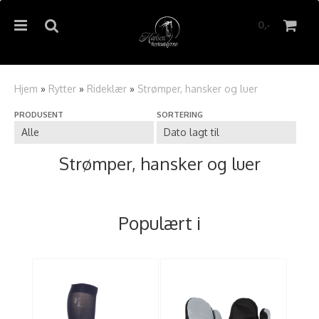
0,-
Hjem
»
Rytter
»
Rideklær
»
Strømper, hansker og luer
PRODUSENT
SORTERING
Nullstill
Trykk ENTER for å søke
Strømper, hansker og luer
Populært i