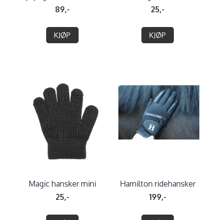
89,-
25,-
KJØP
KJØP
Magic hansker mini
Hamilton ridehansker
25,-
199,-