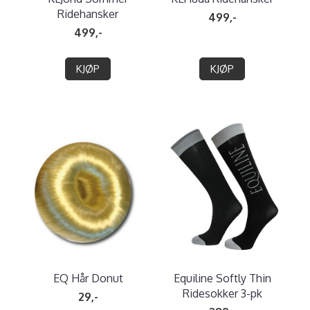
Ridehansker
499,-
499,-
KJØP
KJØP
EQ Hår Donut
Equiline Softly Thin
Ridesokker 3-pk
29,-