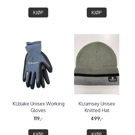
KJØP
KJØP
KLblake Unisex Working
KLramsey Unisex
Gloves
Knitted Hat
119,-
499,-
KJØP
KJØP