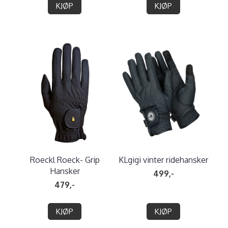
KJØP
KJØP
Roeckl Roeck- Grip
KLgigi vinter ridehansker
Hansker
499,-
479,-
KJØP
KJØP