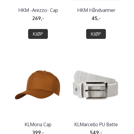
HKM -Arezzo- Cap
HKM Håndvarmer
269,-
45,-
KJØP
KJØP
KLMona Cap
KLMarcello PU Belte
399,-
549,-