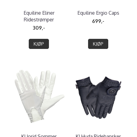
Equiline Eliner
Equiline Ergio Caps
Ridestrømper
699,-
309,-
KJØP
KJØP
KLJorid Sommer
KLHuda Ridehansker