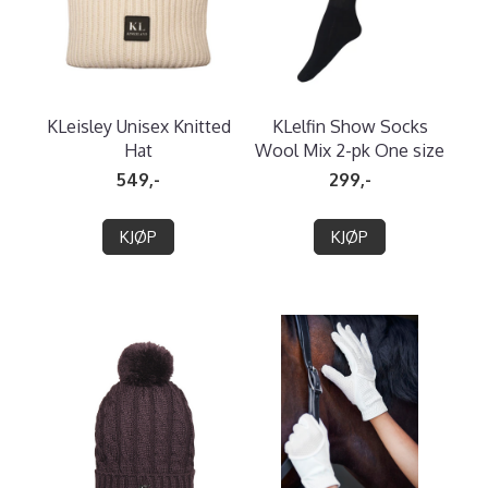
KLeisley Unisex Knitted
KLelfin Show Socks
Hat
Wool Mix 2-pk One size
549,-
299,-
KJØP
KJØP