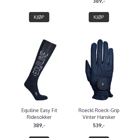
389,-
KJØP
KJØP
Equiline Easy Fit
Roeckl Roeck-Grip
Ridesokker
Vinter Hansker
389,-
539,-