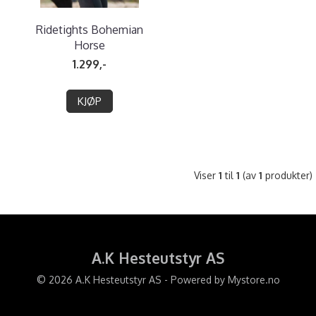
Ridetights Bohemian
Horse
1.299,-
KJØP
Viser
1
til
1
(av
1
produkter)
A.K Hesteutstyr AS
© 2026 A.K Hesteutstyr AS - Powered by
Mystore.no