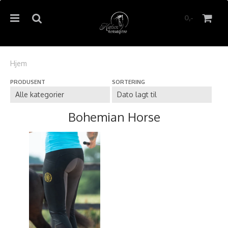
0,-
Hjem
PRODUSENT
SORTERING
Nullstill
Trykk ENTER for å søke
Bohemian Horse