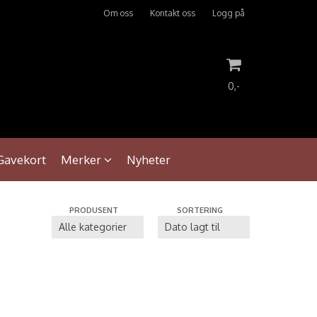
Om oss
Kontakt oss
Logg på
0,-
Nullstill
Gavekort
Merker
Nyheter
Trykk ENTER for å søke
PRODUSENT
SORTERING