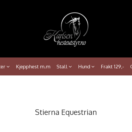
ter
Kjepphest m.m
Stall
Hund
Frakt 129,-
Stierna Equestrian