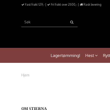
Fast frakt 129,- |
Fri frakt over 2500,- |
Rask levering
Lagertømming!
Hest
Ryt
Hjem
OM STIERNA