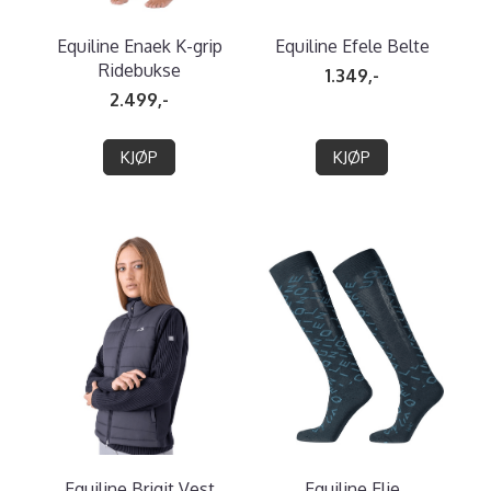
Equiline Enaek K-grip
Equiline Efele Belte
Ridebukse
1.349,-
2.499,-
KJØP
KJØP
Equiline Brigit Vest
Equiline Elie