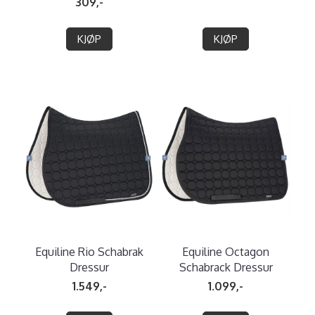
309,-
KJØP
KJØP
Equiline Rio Schabrak
Equiline Octagon
Dressur
Schabrack Dressur
1.549,-
1.099,-