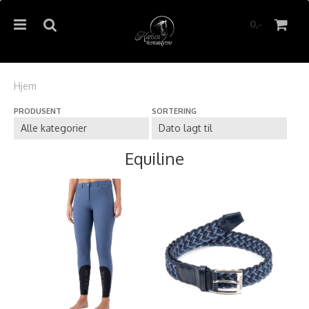
0,-
Hjem
PRODUSENT
SORTERING
Nullstill
Trykk ENTER for å søke
Equiline