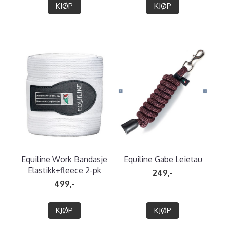
KJØP
KJØP
Equiline Work Bandasje
Equiline Gabe Leietau
Elastikk+fleece 2-pk
249,-
499,-
KJØP
KJØP