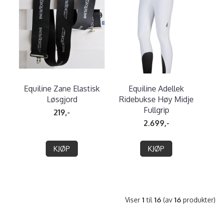
Equiline Zane Elastisk
Equiline Adellek
Løsgjord
Ridebukse Høy Midje
Fullgrip
219,-
2.699,-
KJØP
KJØP
Viser
1
til
16
(av
16
produkter)